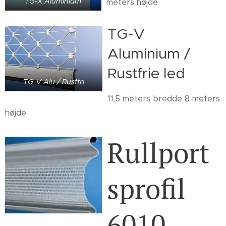
TG-X Aluminium
meters højde
TG-V
Aluminium /
Rustfrie led
TG-V Alu / Rustfri
11,5 meters bredde 8 meters
højde
Rullport
sprofil
6010