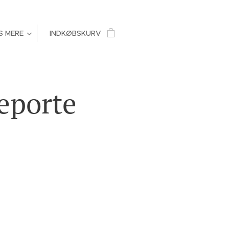
S MERE
INDKØBSKURV
eporte