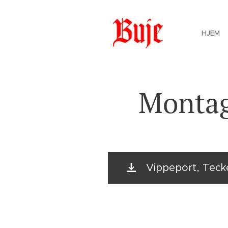
HJEM
Montag
Vippeport, Tec